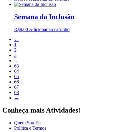
Semana da Inclusão
R$
8,00
Adicionar ao carrinho
←
1
2
3
…
63
64
65
66
67
68
→
Conheça mais Atividades!
Quem Sou Eu
Política e Termos