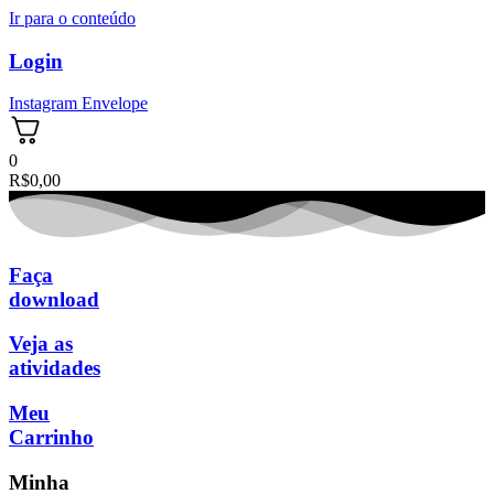
Ir para o conteúdo
Login
Instagram
Envelope
0
R$
0,00
Faça
download
Veja as
atividades
Meu
Carrinho
Minha