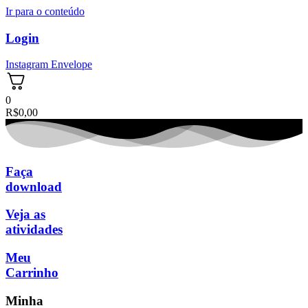
Ir para o conteúdo
Login
Instagram
Envelope
0
R$
0,00
Faça
download
Veja as
atividades
Meu
Carrinho
Minha