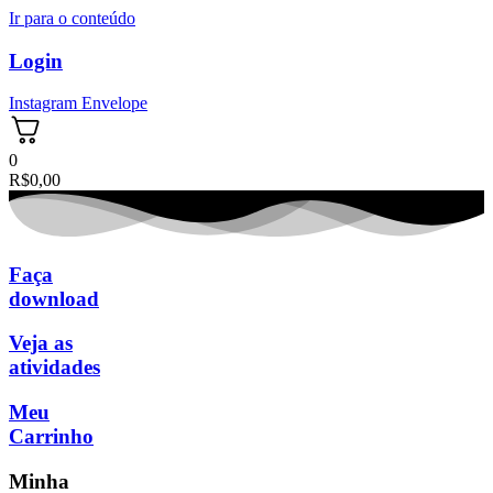
Ir para o conteúdo
Login
Instagram
Envelope
0
R$
0,00
Faça
download
Veja as
atividades
Meu
Carrinho
Minha