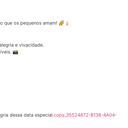
dico que os pequenos amam! 🌈🍦
alegria e vivacidade.
íveis. 📸
gria dessa data especial.
copy_35524872-B138-4A04-