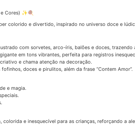
s e Cores) ✨🍭
per colorido e divertido, inspirado no universo doce e lú
 ilustrado com sorvetes, arco-íris, balões e doces, trazendo 
gante em tons vibrantes, perfeita para registros inesquec
criativo e chama atenção na decoração.
ofinhos, doces e pirulitos, além da frase “Contem Amor”.
ade e magia.
peciais.
.
olorida e inesquecível para as crianças, reforçando a ale