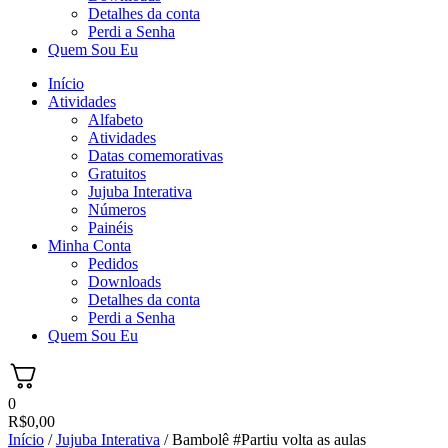
Detalhes da conta
Perdi a Senha
Quem Sou Eu
Início
Atividades
Alfabeto
Atividades
Datas comemorativas
Gratuitos
Jujuba Interativa
Números
Painéis
Minha Conta
Pedidos
Downloads
Detalhes da conta
Perdi a Senha
Quem Sou Eu
0
R$
0,00
Início
/
Jujuba Interativa
/ Bambolê #Partiu volta as aulas