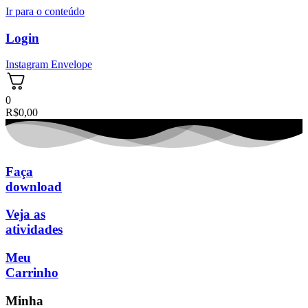
Ir para o conteúdo
Login
Instagram
Envelope
0
R$
0,00
Faça
download
Veja as
atividades
Meu
Carrinho
Minha