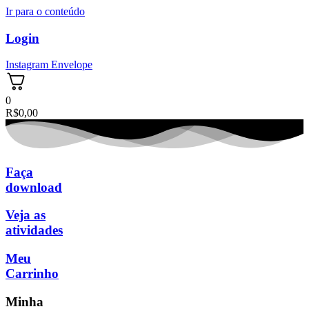
Ir para o conteúdo
Login
Instagram
Envelope
0
R$
0,00
Faça
download
Veja as
atividades
Meu
Carrinho
Minha