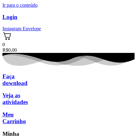
Ir para o conteúdo
Login
Instagram
Envelope
0
R$
0,00
Faça
download
Veja as
atividades
Meu
Carrinho
Minha