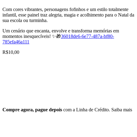
Com cores vibrantes, personagens fofinhos e um estilo totalmente
infantil, esse painel traz alegria, magia e acolhimento para o Natal da
sua escola ou turminha.
Um cenário que encanta, envolve e transforma memórias em
momentos inesquecíveis! ✨🎁
36018de6-6e77-487a-bf80-
785efa46a111
R$
10,00
Compre agora, pague depois
com a Linha de Crédito.
Saiba mais