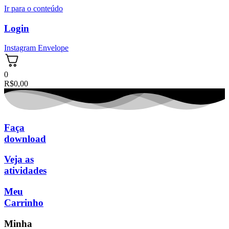
Ir para o conteúdo
Login
Instagram
Envelope
0
R$
0,00
Faça
download
Veja as
atividades
Meu
Carrinho
Minha