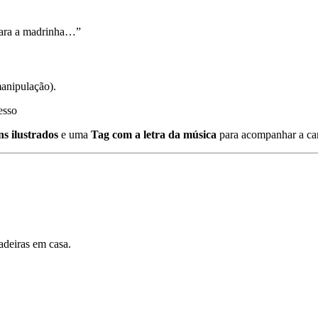
 para a madrinha…”
manipulação).
esso
s ilustrados
e uma
Tag com a letra da música
para acompanhar a can
cadeiras em casa.