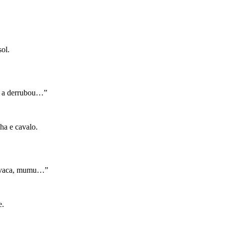
ol.
 e a derrubou…”
ha e cavalo.
 a vaca, mumu…”
e.