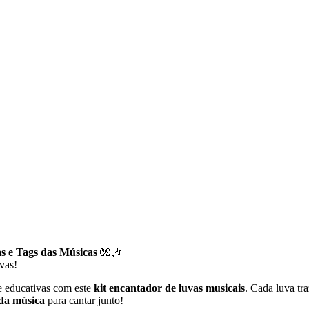
as e Tags das Músicas
🧤🎶
ivas!
 educativas com este
kit encantador de luvas musicais
. Cada luva tr
 da música
para cantar junto!