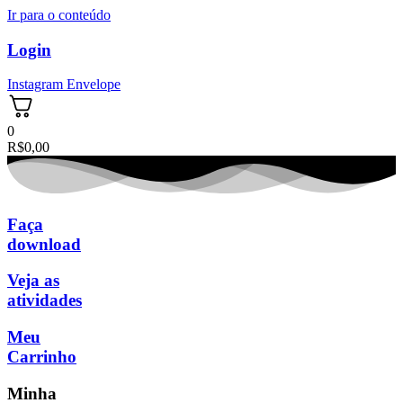
Ir para o conteúdo
Login
Instagram
Envelope
0
R$
0,00
Faça
download
Veja as
atividades
Meu
Carrinho
Minha