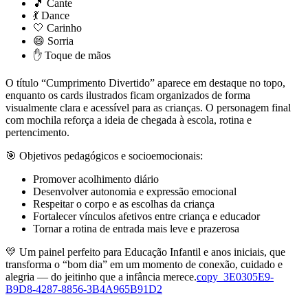
🎵 Cante
💃 Dance
🤍 Carinho
😄 Sorria
✋ Toque de mãos
O título “Cumprimento Divertido” aparece em destaque no topo,
enquanto os cards ilustrados ficam organizados de forma
visualmente clara e acessível para as crianças. O personagem final
com mochila reforça a ideia de chegada à escola, rotina e
pertencimento.
🎯 Objetivos pedagógicos e socioemocionais:
Promover acolhimento diário
Desenvolver autonomia e expressão emocional
Respeitar o corpo e as escolhas da criança
Fortalecer vínculos afetivos entre criança e educador
Tornar a rotina de entrada mais leve e prazerosa
💛 Um painel perfeito para Educação Infantil e anos iniciais, que
transforma o “bom dia” em um momento de conexão, cuidado e
alegria — do jeitinho que a infância merece.
copy_3E0305E9-
B9D8-4287-8856-3B4A965B91D2