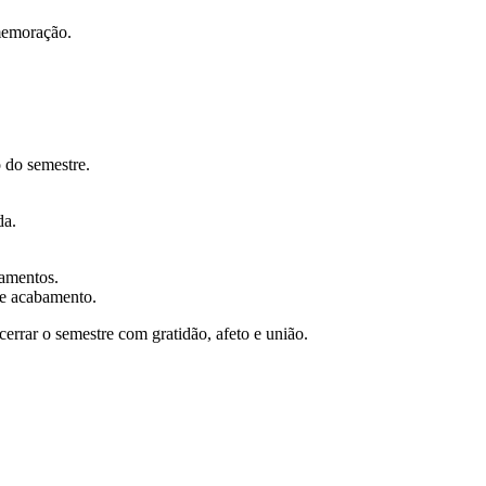
omemoração.
 do semestre.
da.
ramentos.
e acabamento.
cerrar o semestre com gratidão, afeto e união.