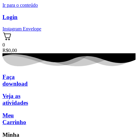
Ir para o conteúdo
Login
Instagram
Envelope
0
R$
0,00
Faça
download
Veja as
atividades
Meu
Carrinho
Minha