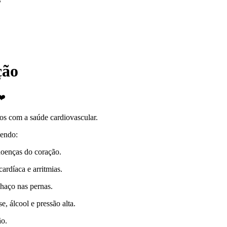
ção
❤️
os com a saúde cardiovascular.
zendo:
doenças do coração.
cardíaca e arritmias.
nchaço nas pernas.
e, álcool e pressão alta.
ão.