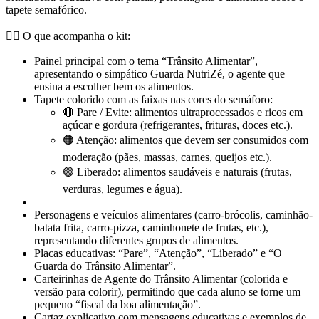
tapete semafórico.
👮‍♂️ O que acompanha o kit:
Painel principal com o tema “Trânsito Alimentar”,
apresentando o simpático Guarda NutriZé, o agente que
ensina a escolher bem os alimentos.
Tapete colorido com as faixas nas cores do semáforo:
🔴 Pare / Evite: alimentos ultraprocessados e ricos em
açúcar e gordura (refrigerantes, frituras, doces etc.).
🟠 Atenção: alimentos que devem ser consumidos com
moderação (pães, massas, carnes, queijos etc.).
🟢 Liberado: alimentos saudáveis e naturais (frutas,
verduras, legumes e água).
Personagens e veículos alimentares (carro-brócolis, caminhão-
batata frita, carro-pizza, caminhonete de frutas, etc.),
representando diferentes grupos de alimentos.
Placas educativas: “Pare”, “Atenção”, “Liberado” e “O
Guarda do Trânsito Alimentar”.
Carteirinhas de Agente do Trânsito Alimentar (colorida e
versão para colorir), permitindo que cada aluno se torne um
pequeno “fiscal da boa alimentação”.
Cartaz explicativo com mensagens educativas e exemplos de