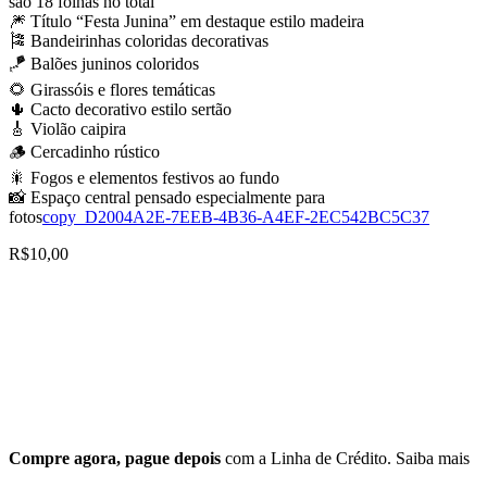
sao 18 folhas no total
🎆 Título “Festa Junina” em destaque estilo madeira
🎏 Bandeirinhas coloridas decorativas
🪁 Balões juninos coloridos
🌻 Girassóis e flores temáticas
🌵 Cacto decorativo estilo sertão
🎸 Violão caipira
🪵 Cercadinho rústico
🎇 Fogos e elementos festivos ao fundo
📸 Espaço central pensado especialmente para
fotos
copy_D2004A2E-7EEB-4B36-A4EF-2EC542BC5C37
R$
10,00
Compre agora, pague depois
com a Linha de Crédito.
Saiba mais