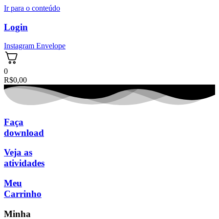
Ir para o conteúdo
Login
Instagram
Envelope
0
R$
0,00
Faça
download
Veja as
atividades
Meu
Carrinho
Minha