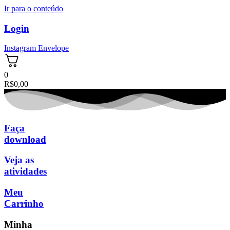
Ir para o conteúdo
Login
Instagram
Envelope
0
R$
0,00
Faça
download
Veja as
atividades
Meu
Carrinho
Minha