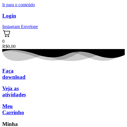
Ir para o conteúdo
Login
Instagram
Envelope
0
R$
0,00
Faça
download
Veja as
atividades
Meu
Carrinho
Minha