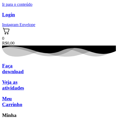
Ir para o conteúdo
Login
Instagram
Envelope
0
R$
0,00
Faça
download
Veja as
atividades
Meu
Carrinho
Minha